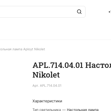
+
тольная лампа Aployt Nikolet
APL.714.04.01 Наст
Nikolet
Арт.
APL.714.04.01
Характеристики
Тип светильника
—
Настольная лампа