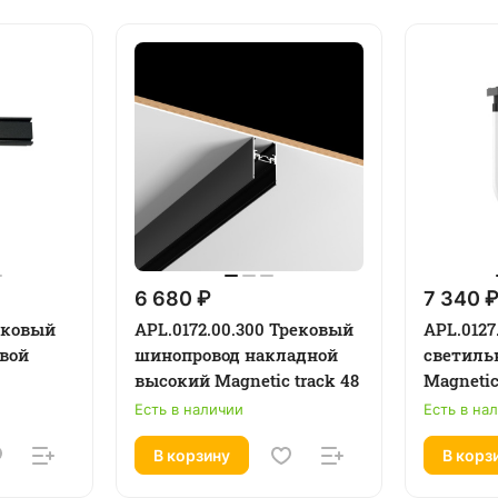
6 680 ₽
7 340 
рековый
APL.0172.00.300 Трековый
APL.0127
вой
шинопровод накладной
светиль
высокий Magnetic track 48
Magnetic
Есть в наличии
Есть в на
В корзину
В корз