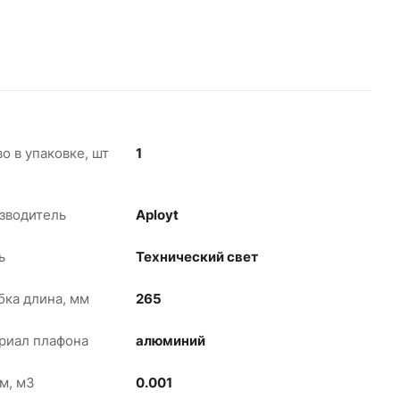
о в упаковке, шт
1
зводитель
Aployt
ь
Технический свет
бка длина, мм
265
риал плафона
алюминий
м, м3
0.001