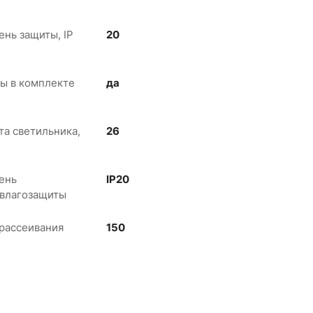
ень защиты, IP
20
ы в комплекте
да
та светильника,
26
ень
IP20
влагозащиты
 рассеивания
150