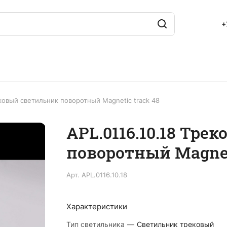
+
ековый светильник поворотный Magnetic track 48
APL.0116.10.18 Тре
поворотный Magneti
Арт.
APL.0116.10.18
Характеристики
Тип светильника
—
Светильник трековый