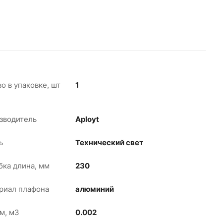
о в упаковке, шт
1
зводитель
Aployt
ь
Технический свет
бка длина, мм
230
риал плафона
алюминий
м, м3
0.002