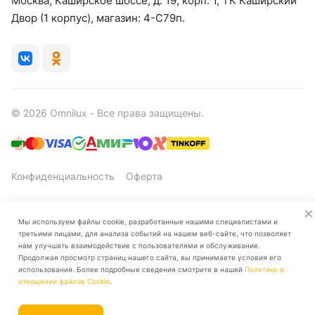
Москва, Каширское шоссе, д. 19, корп. 1, ТК Каширский
Двор (1 корпус), магазин: 4-C79п.
© 2026 Omnilux - Все права защищены.
Конфиденциальность
Оферта
Мы используем файлы cookie, разработанные нашими специалистами и
третьими лицами, для анализа событий на нашем веб-сайте, что позволяет
нам улучшать взаимодействие с пользователями и обслуживание.
Продолжая просмотр страниц нашего сайта, вы принимаете условия его
использования. Более подробные сведения смотрите в нашей
Политике в
Главная
Каталог
Корзина
Избранные
Кабинет
Сравнение
отношении файлов Cookie
.