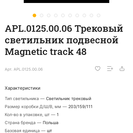
APL.0125.00.06 Трековый
светильник подвесной
Magnetic track 48
Арт.
APL.0125.00.06
Характеристики
Тип светильника
—
Светильник трековый
Размер коробки Д/Ш/В, мм
—
203/159/111
Кол-во в упаковке, шт
—
1
Страна бренда
—
Польша
Базовая единица
—
шт