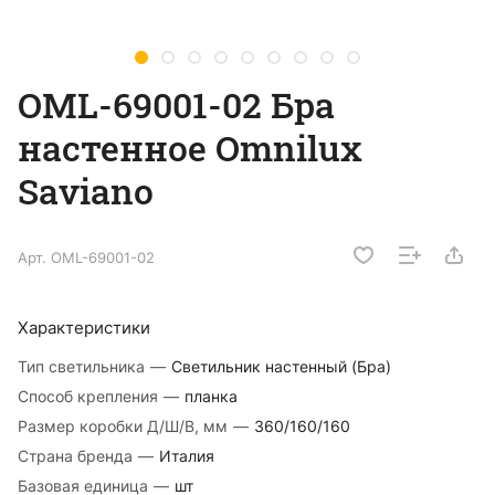
OML-69001-02 Бра
настенное Omnilux
Saviano
Арт.
OML-69001-02
Характеристики
Тип светильника
—
Светильник настенный (Бра)
Способ крепления
—
планка
Размер коробки Д/Ш/В, мм
—
360/160/160
Страна бренда
—
Италия
Базовая единица
—
шт